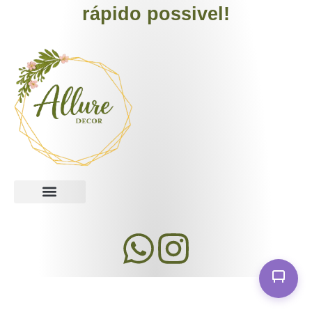
rápido possivel!
Allure Decor